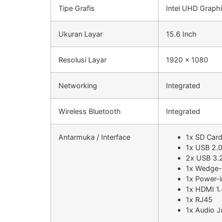
Tipe Grafis
Intel UHD Graph
Ukuran Layar
15.6 Inch
Resolusi Layar
1920 x 1080
Networking
Integrated
Wireless Bluetooth
Integrated
Antarmuka / Interface
1x SD Car
1x USB 2.
2x USB 3.
1x Wedge-
1x Power-i
1x HDMI 1.
1x RJ45
1x Audio J