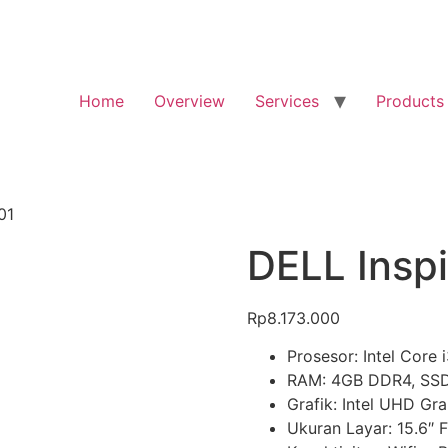
Home
Overview
Services
Products
01
DELL Insp
Rp
8.173.000
Prosesor: Intel Core 
RAM: 4GB DDR4, SS
Grafik: Intel UHD Gr
Ukuran Layar: 15.6″ 