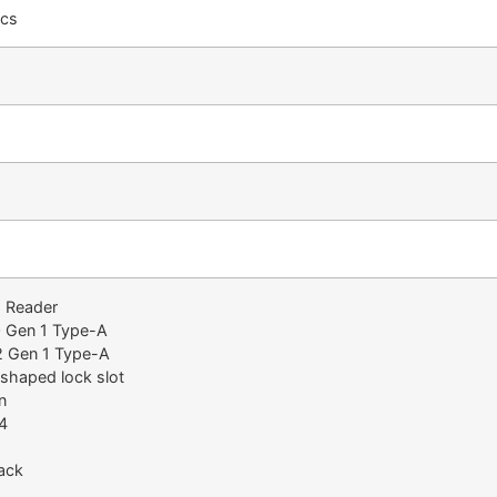
ics
d Reader
0 Gen 1 Type-A
2 Gen 1 Type-A
shaped lock slot
n
4
ack