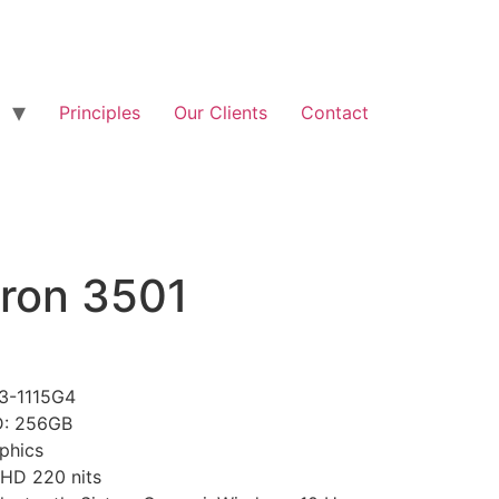
Principles
Our Clients
Contact
iron 3501
i3-1115G4
D: 256GB
aphics
FHD 220 nits